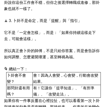
卦說你這份工作會不穩，但你之後選擇轉職或進修，那卦
象也就不一樣了。
🧘
3. 卜卦不是命定，而是「提醒」與「指引」
它不是「一定會怎樣」，而是：「如果你持續這樣走下
去，可能會這樣」。
所以真正會卜卦的師傅，不是只給你答案，而是會告訴你
如何調整、怎麼避開壞運，甚至轉禍為福。
🌀
總結一下：
卜卦會不會
會！因為人會變，心會變，行動會改變
變？
結果。
那問卦還有用
有！它讓你「提早知道」、「有所準
嗎？
備」、「改變走法」。
如果你有一件事反覆在心裡拉扯，也可以看看第一次卜卦
與後來的卦象是否有轉變，那就代表——你真的在改變命